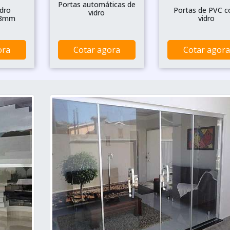
Portas automáticas de
idro
Portas de PVC 
vidro
 8mm
vidro
ora
Cotar agora
Cotar agora