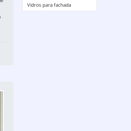
de
Vidros para fachada
o