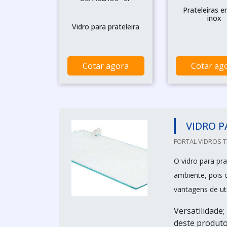
Prateleiras 
inox
Vidro para prateleira
Cotar agora
Cotar ag
VIDRO P
FORTAL VIDROS T
O vidro para pra
ambiente, pois o
vantagens de ut
Versatilidade;
deste produt