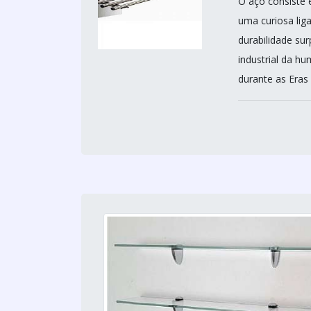
O aço consiste
uma curiosa liga
durabilidade su
industrial da hu
durante as Eras I