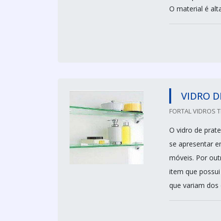
O material é alt
VIDRO D
FORTAL VIDROS T
O vidro de prat
se apresentar e
móveis. Por out
item que possui
que variam dos 