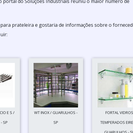
o portal do Soluções Industriais reuniu o maior número de
para prateleira e gostaria de informações sobre o fornece
uir:
IO E S /
WT INOX / GUARULHOS -
FORTAL VIDRO
- SP
SP
TEMPERADOS EIREL
GUARULHOS - S