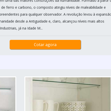
 em uma das maiores construções da humanidade. Formado a partir 
 de ferro e carbono, o composto atingiu níveis de maleabilidade e
rpreendentes para qualquer observador. A revolução levou à expansã
manidade desde a Antiguidade e, claro, alcançou níveis mais altos
ndustriais, já na Idade M...
Cotar agora