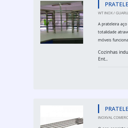
PRATELE
WT INOX / GUARU
A prateleira aç
totalidade atra
móveis funciona
Cozinhas indus
Ent...
PRATELE
INOXVAL COMERCI