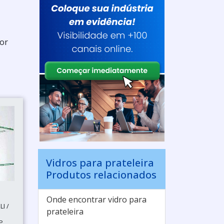
dor
Vidros para prateleira
Produtos relacionados
S
Onde encontrar vidro para
I /
prateleira
P