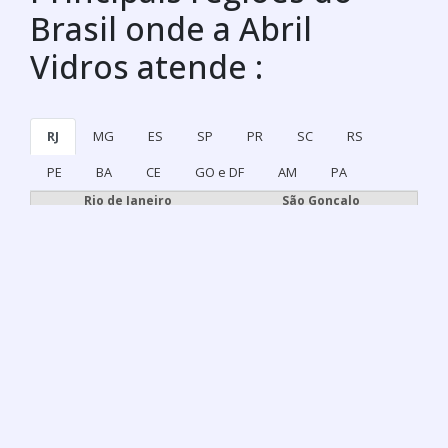
Brasil onde a Abril
Vidros atende :
RJ
MG
ES
SP
PR
SC
RS
PE
BA
CE
GO e DF
AM
PA
Rio de Janeiro
São Gonçalo
Duque de Caxias
Nova Iguaçu
Niterói
Belford Roxo
São João de Meriti
Campos dos Goytacazes
Petrópolis
Volta Redonda
Magé
Itaboraí
Mesquita
Nova Friburgo
Barra Mansa
Macaé
Cabo Frio
Nilópolis
Teresópolis
Resende