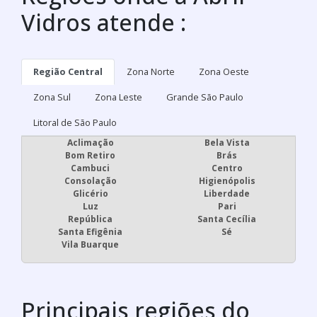
Vidros atende :
Região Central
Zona Norte
Zona Oeste
Zona Sul
Zona Leste
Grande São Paulo
Litoral de São Paulo
Aclimação
Bela Vista
Bom Retiro
Brás
Cambuci
Centro
Consolação
Higienópolis
Glicério
Liberdade
Luz
Pari
República
Santa Cecília
Santa Efigênia
Sé
Vila Buarque
Principais regiões do